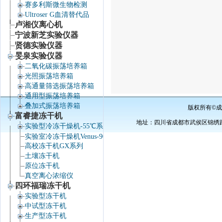
赛多利斯微生物检测
Ultroser G血清替代品
卢湘仪离心机
宁波新芝实验仪器
贤德实验仪器
旻泉实验仪器
二氧化碳振荡培养箱
光照振荡培养箱
高通量筛选振荡培养箱
通用型振荡培养箱
叠加式振荡培养箱
版权所有©成
富睿捷冻干机
地址：四川省成都市武侯区锦绣路34号棕
实验型冷冻干燥机-55℃系列
实验室冷冻干燥机Venus-90℃系列
高校冻干机GX系列
土壤冻干机
原位冻干机
真空离心浓缩仪
四环福瑞冻干机
实验型冻干机
中试型冻干机
生产型冻干机