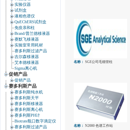
实验仪器
试剂盒
液相色谱仪
QuEChERS试剂盒
免疫亲和柱
Brand/普兰德移液器
赛默飞移液器
实验室常用耗材
赛多利斯过滤产品
吉尔森移液器
名称：
SGE公司毛细管柱
艾本德移液器
Sigma离心机
促销产品
促销产品
赛多利斯产品
赛多利斯纯水机
赛多利斯天平
赛多利斯移液器
赛多利斯离心机
赛多利斯PH计
Biotrate瓶口数字滴定仪
名称：
N2000 色谱工作站
赛多利斯过滤产品