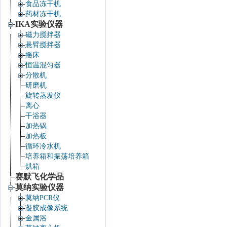
食品冻干机
药材冻干机
IKA实验仪器
磁力搅拌器
悬臂搅拌器
摇床
恒温混匀器
分散机
研磨机
旋转蒸发仪
离心
干浴器
加热锅
加热板
循环冷水机
培养箱和振荡培养箱
烘箱
赛默飞化学品
莫纳实验仪器
莫纳PCR仪
凝胶成像系统
金属浴