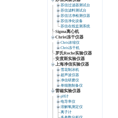
苏信过滤器测试台
苏信滤料测试台
苏信洁净检测仪器
苏信净化设备
苏信在线监测系统
Sigma离心机
Christ冻干仪器
Chris浓缩仪
Chris冻干机
罗氏Roche实验仪器
安度斯实验仪器
上海净信实验仪器
雪花制冰机
超声波仪器
净信研磨仪
单细胞制备仪
雷磁实验仪器
pH计
电导率仪
溶解氧测定仪
离子计
多参数分析仪