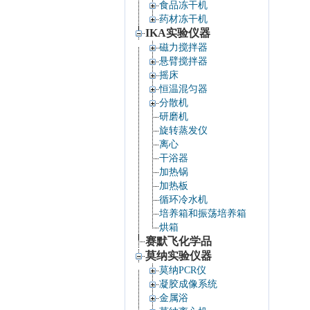
食品冻干机
药材冻干机
IKA实验仪器
磁力搅拌器
悬臂搅拌器
摇床
恒温混匀器
分散机
研磨机
旋转蒸发仪
离心
干浴器
加热锅
加热板
循环冷水机
培养箱和振荡培养箱
烘箱
赛默飞化学品
莫纳实验仪器
莫纳PCR仪
凝胶成像系统
金属浴