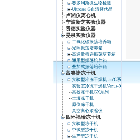
赛多利斯微生物检测
Ultroser G血清替代品
卢湘仪离心机
宁波新芝实验仪器
贤德实验仪器
旻泉实验仪器
二氧化碳振荡培养箱
光照振荡培养箱
高通量筛选振荡培养箱
通用型振荡培养箱
叠加式振荡培养箱
富睿捷冻干机
实验型冷冻干燥机-55℃系列
实验室冷冻干燥机Venus-90℃系列
高校冻干机GX系列
土壤冻干机
原位冻干机
真空离心浓缩仪
四环福瑞冻干机
实验型冻干机
中试型冻干机
生产型冻干机