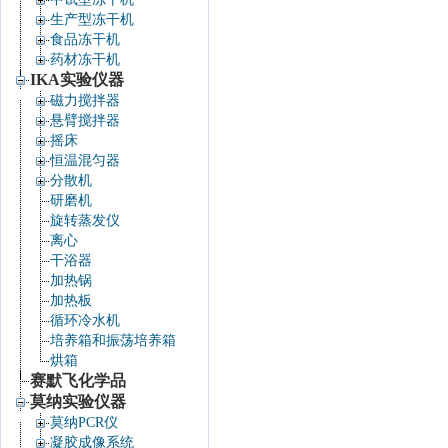
生产型冻干机
食品冻干机
药材冻干机
IKA实验仪器
磁力搅拌器
悬臂搅拌器
摇床
恒温混匀器
分散机
研磨机
旋转蒸发仪
离心
干浴器
加热锅
加热板
循环冷水机
培养箱和振荡培养箱
烘箱
赛默飞化学品
莫纳实验仪器
莫纳PCR仪
凝胶成像系统