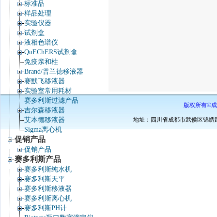
标准品
样品处理
实验仪器
试剂盒
液相色谱仪
QuEChERS试剂盒
免疫亲和柱
Brand/普兰德移液器
赛默飞移液器
实验室常用耗材
赛多利斯过滤产品
版权所有©成
吉尔森移液器
艾本德移液器
地址：四川省成都市武侯区锦绣路34号棕
Sigma离心机
促销产品
促销产品
赛多利斯产品
赛多利斯纯水机
赛多利斯天平
赛多利斯移液器
赛多利斯离心机
赛多利斯PH计