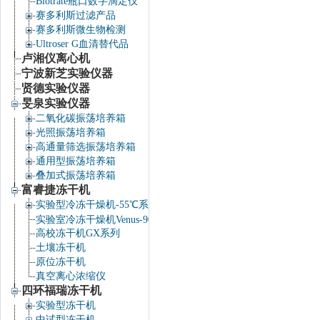
Biotrate瓶口数字滴定仪
赛多利斯过滤产品
赛多利斯微生物检测
Ultroser G血清替代品
卢湘仪离心机
宁波新芝实验仪器
贤德实验仪器
旻泉实验仪器
二氧化碳振荡培养箱
光照振荡培养箱
高通量筛选振荡培养箱
通用型振荡培养箱
叠加式振荡培养箱
富睿捷冻干机
实验型冷冻干燥机-55℃系列
实验室冷冻干燥机Venus-90℃系列
高校冻干机GX系列
土壤冻干机
原位冻干机
真空离心浓缩仪
四环福瑞冻干机
实验型冻干机
中试型冻干机