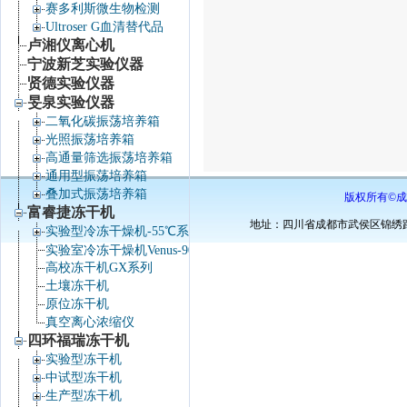
赛多利斯微生物检测
Ultroser G血清替代品
卢湘仪离心机
宁波新芝实验仪器
贤德实验仪器
旻泉实验仪器
二氧化碳振荡培养箱
光照振荡培养箱
高通量筛选振荡培养箱
通用型振荡培养箱
叠加式振荡培养箱
版权所有©成
富睿捷冻干机
地址：四川省成都市武侯区锦绣路34号棕
实验型冷冻干燥机-55℃系列
实验室冷冻干燥机Venus-90℃系列
高校冻干机GX系列
土壤冻干机
原位冻干机
真空离心浓缩仪
四环福瑞冻干机
实验型冻干机
中试型冻干机
生产型冻干机