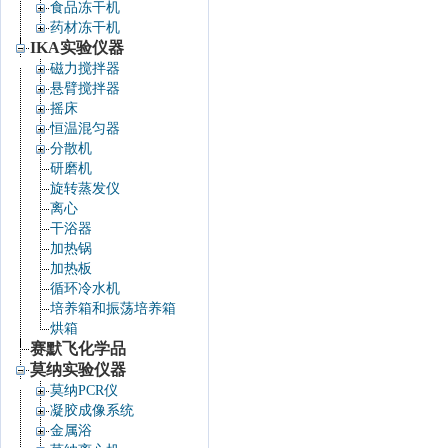
食品冻干机
药材冻干机
IKA实验仪器
磁力搅拌器
悬臂搅拌器
摇床
恒温混匀器
分散机
研磨机
旋转蒸发仪
离心
干浴器
加热锅
加热板
循环冷水机
培养箱和振荡培养箱
烘箱
赛默飞化学品
莫纳实验仪器
莫纳PCR仪
凝胶成像系统
金属浴