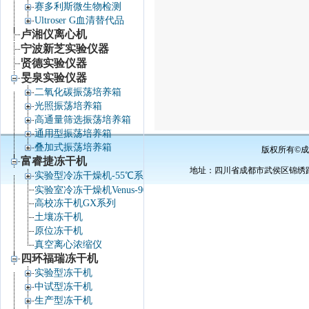
赛多利斯微生物检测
Ultroser G血清替代品
卢湘仪离心机
宁波新芝实验仪器
贤德实验仪器
旻泉实验仪器
二氧化碳振荡培养箱
光照振荡培养箱
高通量筛选振荡培养箱
通用型振荡培养箱
叠加式振荡培养箱
版权所有©成
富睿捷冻干机
地址：四川省成都市武侯区锦绣路34号棕
实验型冷冻干燥机-55℃系列
实验室冷冻干燥机Venus-90℃系列
高校冻干机GX系列
土壤冻干机
原位冻干机
真空离心浓缩仪
四环福瑞冻干机
实验型冻干机
中试型冻干机
生产型冻干机