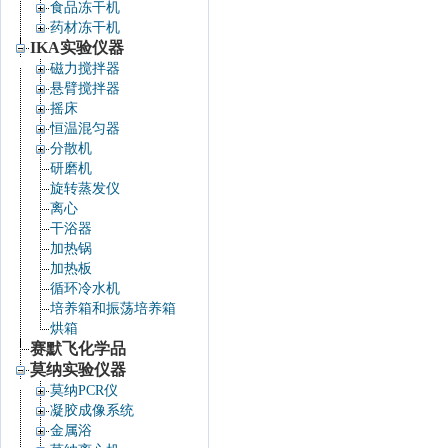
食品冻干机
药材冻干机
IKA实验仪器
磁力搅拌器
悬臂搅拌器
摇床
恒温混匀器
分散机
研磨机
旋转蒸发仪
离心
干浴器
加热锅
加热板
循环冷水机
培养箱和振荡培养箱
烘箱
赛默飞化学品
莫纳实验仪器
莫纳PCR仪
凝胶成像系统
金属浴