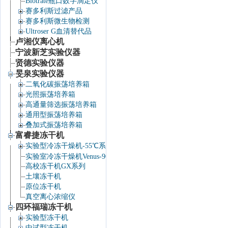
Biotrate瓶口数字滴定仪
赛多利斯过滤产品
赛多利斯微生物检测
Ultroser G血清替代品
卢湘仪离心机
宁波新芝实验仪器
贤德实验仪器
旻泉实验仪器
二氧化碳振荡培养箱
光照振荡培养箱
高通量筛选振荡培养箱
通用型振荡培养箱
叠加式振荡培养箱
富睿捷冻干机
实验型冷冻干燥机-55℃系列
实验室冷冻干燥机Venus-90℃系列
高校冻干机GX系列
土壤冻干机
原位冻干机
真空离心浓缩仪
四环福瑞冻干机
实验型冻干机
中试型冻干机