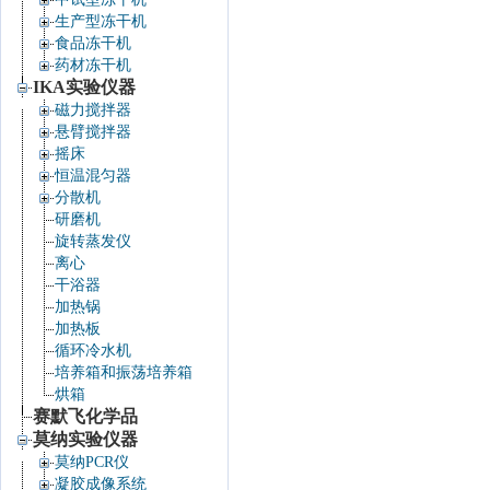
生产型冻干机
食品冻干机
药材冻干机
IKA实验仪器
磁力搅拌器
悬臂搅拌器
摇床
恒温混匀器
分散机
研磨机
旋转蒸发仪
离心
干浴器
加热锅
加热板
循环冷水机
培养箱和振荡培养箱
烘箱
赛默飞化学品
莫纳实验仪器
莫纳PCR仪
凝胶成像系统