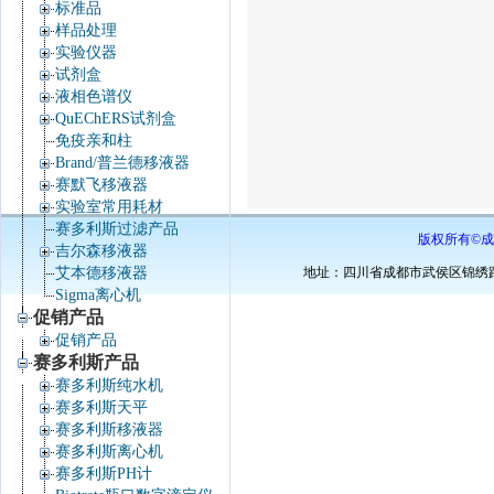
标准品
样品处理
实验仪器
试剂盒
液相色谱仪
QuEChERS试剂盒
免疫亲和柱
Brand/普兰德移液器
赛默飞移液器
实验室常用耗材
赛多利斯过滤产品
版权所有©成
吉尔森移液器
艾本德移液器
地址：四川省成都市武侯区锦绣路34号棕
Sigma离心机
促销产品
促销产品
赛多利斯产品
赛多利斯纯水机
赛多利斯天平
赛多利斯移液器
赛多利斯离心机
赛多利斯PH计